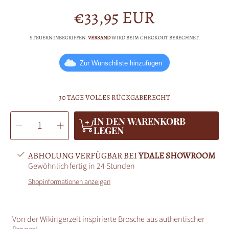
€33,95 EUR
Normalpreis
STEUERN INBEGRIFFEN.
VERSAND
WIRD BEIM CHECKOUT BERECHNET.
Zur Wunschliste hinzufügen
30 TAGE VOLLES RÜCKGABERECHT
MENGE
IN DEN WARENKORB
Menge
Menge
AUSWÄHLEN
für
für
LEGEN
Brosche
Brosche
im
im
Urness-
Urness-
Stil
Stil
ABHOLUNG VERFÜGBAR BEI
YDALE SHOWROOM
Bronze
Bronze
verringern
erhöhen
Gewöhnlich fertig in 24 Stunden
Shopinformationen anzeigen
Von der Wikingerzeit inspirierte Brosche aus authentischer