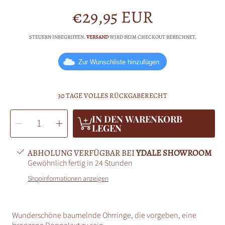
€29,95 EUR
Normalpreis
STEUERN INBEGRIFFEN.
VERSAND
WIRD BEIM CHECKOUT BERECHNET.
Zur Wunschliste hinzufügen
30 TAGE VOLLES RÜCKGABERECHT
MENGE
IN DEN WARENKORB
Menge
Menge
AUSWÄHLEN
für
für
LEGEN
Ohrhänger
Ohrhänger
Doppelaxt
Doppelaxt
Bronze
Bronze
verringern
erhöhen
ABHOLUNG VERFÜGBAR BEI
YDALE SHOWROOM
Gewöhnlich fertig in 24 Stunden
Shopinformationen anzeigen
Wunderschöne baumelnde Ohrringe, die vorgeben, eine