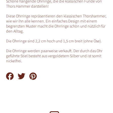
Schöne hängende Ohrringe, die die klassischen Funde von
Thors Hammer darstellen!
Diese Ohrringe repräsentieren den klassischen Thorshammer,
wie wir ihn alle kennen. Ein einfaches Design mit einem
begrenzten Muster macht die Ohrringe schön und nützlich für
den Alltag.
Die Ohrringe sind 2,2 cm hoch und 1,5 cm breit (ohne Öse).
Die Ohrringe werden paarweise verkauft. Der durch das Ohr
geführte Stiel besteht aus vergoldetem Silber und ist somit
nickelfrei.
Auf
Auf
Auf
Facebook
Twitter
Pinterest
teilen
teilen
teilen