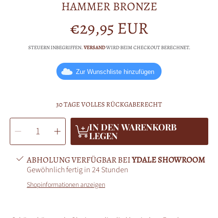
HAMMER BRONZE
€29,95 EUR
Normalpreis
STEUERN INBEGRIFFEN.
VERSAND
WIRD BEIM CHECKOUT BERECHNET.
Zur Wunschliste hinzufügen
30 TAGE VOLLES RÜCKGABERECHT
MENGE
IN DEN WARENKORB
Menge
Menge
AUSWÄHLEN
für
für
LEGEN
Hängende
Hängende
Ohrringe
Ohrringe
Thors
Thors
Hammer
Hammer
ABHOLUNG VERFÜGBAR BEI
YDALE SHOWROOM
Bronze
Bronze
verringern
erhöhen
Gewöhnlich fertig in 24 Stunden
Shopinformationen anzeigen