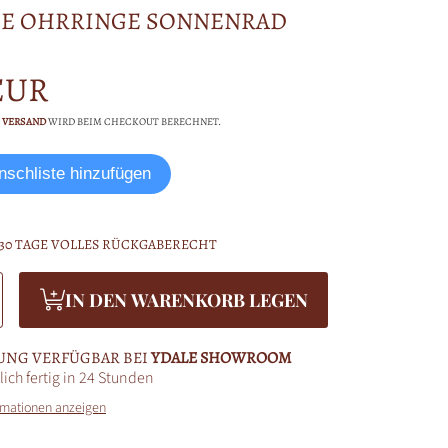
E OHRRINGE SONNENRAD
reis
 EUR
.
VERSAND
WIRD BEIM CHECKOUT BERECHNET.
schliste hinzufügen
30 TAGE VOLLES RÜCKGABERECHT
enge
IN DEN WARENKORB LEGEN
ür
de
ängende
e
hrringe
rad
onnenrad
ronze
UNG VERFÜGBAR BEI
YDALE SHOWROOM
rn
rhöhen
ch fertig in 24 Stunden
rmationen anzeigen