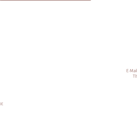
E-Mai
Tl
DE