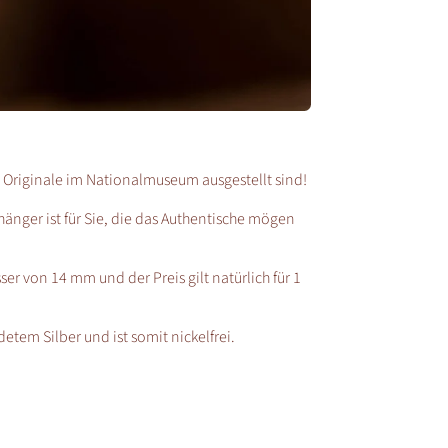
 Originale im Nationalmuseum ausgestellt sind!
änger ist für Sie, die das Authentische mögen
 von 14 mm und der Preis gilt natürlich für 1
detem Silber und ist somit nickelfrei.