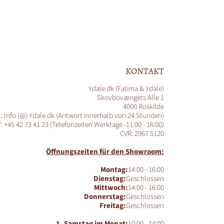
KONTAKT
Ydale.dk (Fatima & Ydale)
Skovbovængets Alle 1
4000 Roskilde
l: Info (@) Ydale.dk (Antwort innerhalb von 24 Stunden)
f: +45 42 73 41 23 (Telefonzeiten Werktage -11:00 - 16:00)
CVR: 2967 5120
.
Öffnungszeiten für den Showroom:
Montag:
14:00 - 16:00
Dienstag:
Geschlossen
Mittwoch:
14:00 - 16:00
Donnerstag:
Geschlossen
Freitag:
Geschlossen
1. Samstag im Monat:
10:00 - 14:00