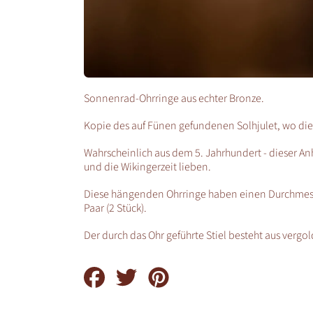
Sonnenrad-Ohrringe aus echter Bronze.
Kopie des auf Fünen gefundenen Solhjulet, wo die
Wahrscheinlich aus dem 5. Jahrhundert - dieser Anh
und die Wikingerzeit lieben.
Diese hängenden Ohrringe haben einen Durchmesser
Paar (2 Stück).
Der durch das Ohr geführte Stiel besteht aus vergol
Auf
Auf
Auf
Facebook
Twitter
Pinterest
teilen
teilen
teilen