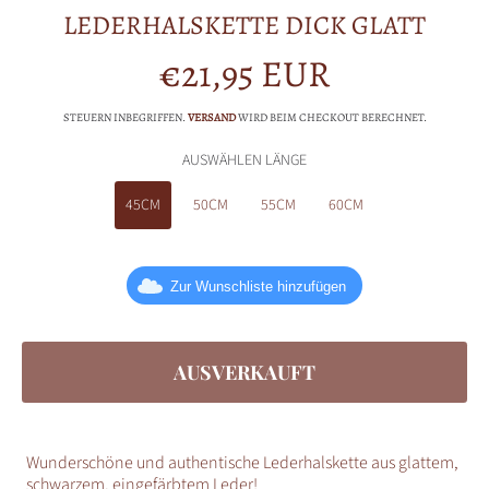
LEDERHALSKETTE DICK GLATT
€21,95 EUR
Normalpreis
STEUERN INBEGRIFFEN.
VERSAND
WIRD BEIM CHECKOUT BERECHNET.
AUSWÄHLEN LÄNGE
45CM
50CM
55CM
60CM
Zur Wunschliste hinzufügen
AUSVERKAUFT
Wunderschöne und authentische Lederhalskette aus glattem,
schwarzem, eingefärbtem Leder!