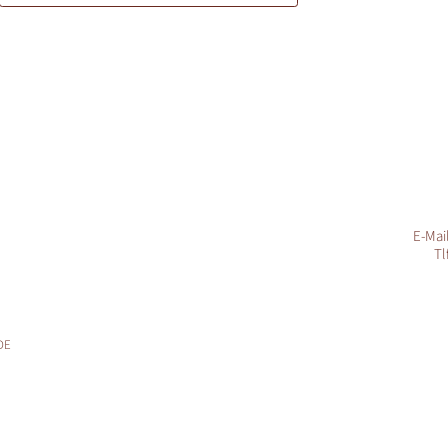
E-Mai
Tl
DE