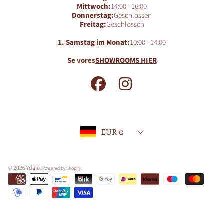
Mittwoch:
14:00 - 16:00
Donnerstag:
Geschlossen
Freitag:
Geschlossen
1. Samstag im Monat:
10:00 - 14:00
Se vores
SHOWROOMS HIER
FACEBOOK
INSTAGRAM
Land/Region
EUR €
© 2026 Ydale.
.
Powered by Shopify
Zahlungsarten
Verwenden
Sie