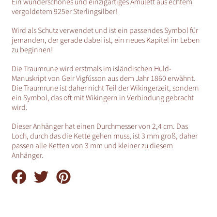
Ein wunderschönes und einzigartiges Amulett aus echtem
vergoldetem 925er Sterlingsilber!
Wird als Schutz verwendet und ist ein passendes Symbol für
jemanden, der gerade dabei ist, ein neues Kapitel im Leben
zu beginnen!
Die Traumrune wird
erstmals im isländischen Huld-
Manuskript von
Geir Vigfússon
aus dem Jahr 1860 erwähnt.
Die Traumrune ist daher nicht Teil der Wikingerzeit, sondern
ein Symbol, das oft mit Wikingern in Verbindung gebracht
wird.
Dieser Anhänger hat einen Durchmesser von 2,4 cm. Das
Loch, durch das die Kette gehen muss, ist 3 mm groß, daher
passen alle Ketten von 3 mm und kleiner zu diesem
Anhänger.
Auf
Auf
Auf
Facebook
Twitter
Pinterest
teilen
teilen
teilen