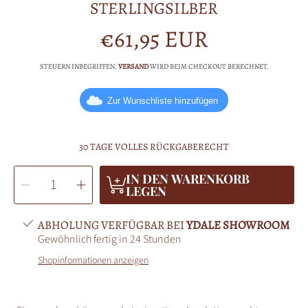
STERLINGSILBER
€61,95 EUR
Normalpreis
STEUERN INBEGRIFFEN.
VERSAND
WIRD BEIM CHECKOUT BERECHNET.
Zur Wunschliste hinzufügen
30 TAGE VOLLES RÜCKGABERECHT
MENGE
IN DEN WARENKORB
Menge
Menge
AUSWÄHLEN
für
für
LEGEN
Rune
Rune
Amulet
Amulet
Dreams
Dreams
Anhänger
Anhänger
ABHOLUNG VERFÜGBAR BEI
YDALE SHOWROOM
Vergoldetes
Vergoldetes
925er
925er
Gewöhnlich fertig in 24 Stunden
Sterlingsilber
Sterlingsilber
verringern
erhöhen
Shopinformationen anzeigen