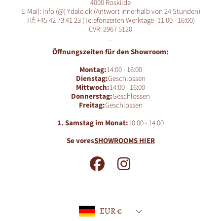
4000 Roskilde
E-Mail: Info (@) Ydale.dk (Antwort innerhalb von 24 Stunden)
Tlf: +45 42 73 41 23 (Telefonzeiten Werktage -11:00 - 16:00)
CVR: 2967 5120
.
Öffnungszeiten für den Showroom:
Montag:
14:00 - 16:00
Dienstag:
Geschlossen
Mittwoch:
14:00 - 16:00
Donnerstag:
Geschlossen
Freitag:
Geschlossen
1. Samstag im Monat:
10:00 - 14:00
Se vores
SHOWROOMS HIER
FACEBOOK
INSTAGRAM
Land/Region
EUR €