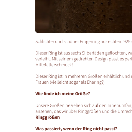
Schlichter und schöner Fingerring aus echtem 925er
Dieser Ring ist aus sechs Silberfäden geflochten, 
verleiht. Mit seinem gedrehten Design passt es p
Mittelalterschmuck!
Dieser Ring ist in mehreren Größen erhältlich und 
Frauen (vielleicht sogar als Ehering?)
Wie finde ich meine Größe?
Unsere Größen beziehen sich auf den Innenumfang 
ansehen, das wir über Ringgrößen und die Umrec
Ringgrößen
Was passiert, wenn der Ring nicht passt?