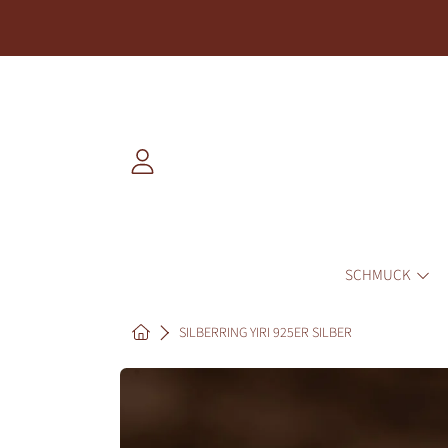
DIREKT ZUM INHALT
EINLOGGEN
SCHMUCK
HOME
SILBERRING YIRI 925ER SILBER
DIREKT ZU DEN PRODUKTINF