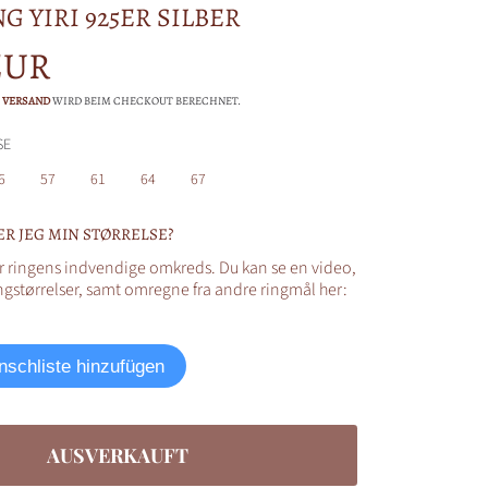
G YIRI 925ER SILBER
reis
EUR
.
VERSAND
WIRD BEIM CHECKOUT BERECHNET.
ÖSSE
6
57
61
64
67
R JEG MIN STØRRELSE?
er ringens indvendige omkreds. Du kan se en video,
ingstørrelser, samt omregne fra andre ringmål her:
schliste hinzufügen
AUSVERKAUFT