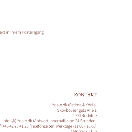
rekt in Ihrem Posteingang
KONTAKT
Ydale.dk (Fatima & Ydale)
Skovbovængets Alle 1
4000 Roskilde
l: Info (@) Ydale.dk (Antwort innerhalb von 24 Stunden)
f: +45 42 73 41 23 (Telefonzeiten Werktage -11:00 - 16:00)
CVR: 2967 5120